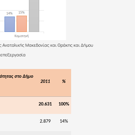
 Ανατολικής Μακεδονίας και Θράκης και Δήμου
α επεξεργασία
ότητας στο Δήμο
2011
%
20.631
100%
2.879
14%