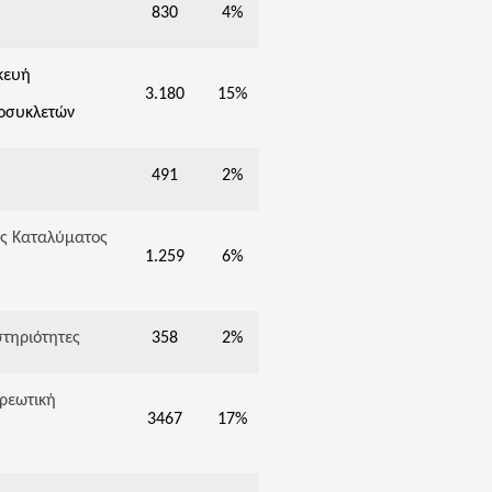
830
4%
σκευή
3.180
15%
οσυκλετών
491
2%
ς Καταλύματος
1.259
6%
στηριότητες
358
2%
χρεωτική
3467
17%