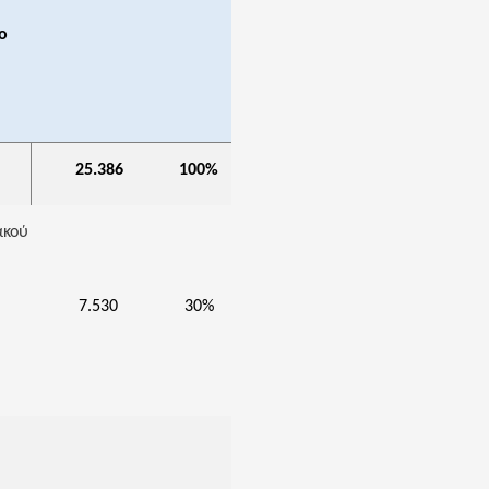
ο
25.386
100%
ακού
7.530
30%