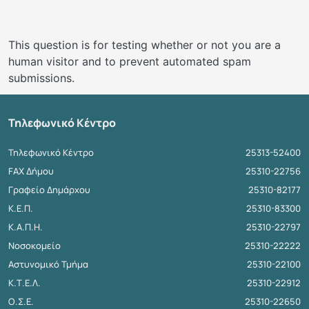
This question is for testing whether or not you are a
human visitor and to prevent automated spam
submissions.
Τηλεφωνικό Κέντρο
Τηλεφωνικό Κέντρο
25313-52400
FAX Δήμου
25310-22756
Γραφείο Δημάρχου
25310-82177
Κ.Ε.Π.
25310-83300
Κ.Α.Π.Η.
25310-22797
Νοσοκομείο
25310-22222
Αστυνομικό Τμήμα
25310-22100
Κ.Τ.Ε.Λ.
25310-22912
Ο.Σ.Ε.
25310-22650